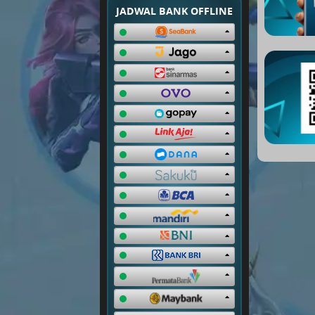
JADWAL BANK OFFLINE