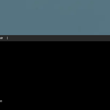
kir
|
ri