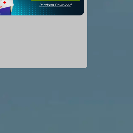
Panduan Download