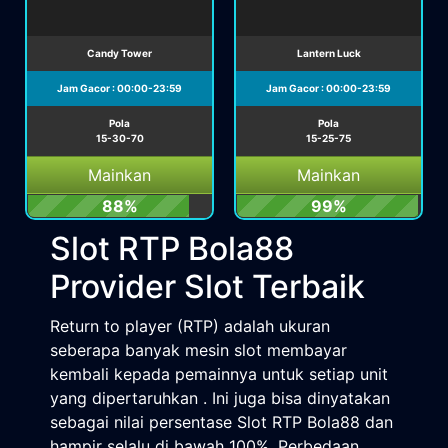
Candy Tower
Lantern Luck
Jam Gacor : 00:00-23:59
Jam Gacor : 00:00-23:59
Pola
Pola
15-30-70
15-25-75
Mainkan
Mainkan
88%
99%
Slot RTP Bola88
Provider Slot Terbaik
Return to player (RTP) adalah ukuran
seberapa banyak mesin slot membayar
kembali kepada pemainnya untuk setiap unit
yang dipertaruhkan . Ini juga bisa dinyatakan
sebagai nilai persentase Slot RTP Bola88 dan
hampir selalu di bawah 100%. Perbedaan