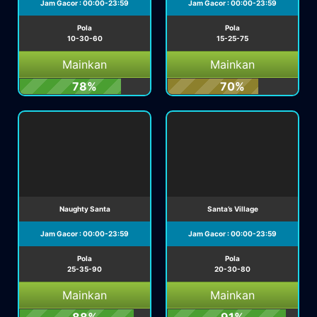
Jam Gacor : 00:00-23:59
Jam Gacor : 00:00-23:59
Pola
Pola
10-30-60
15-25-75
Mainkan
Mainkan
78%
70%
Naughty Santa
Santa’s Village
Jam Gacor : 00:00-23:59
Jam Gacor : 00:00-23:59
Pola
Pola
25-35-90
20-30-80
Mainkan
Mainkan