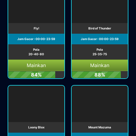
Fly!
Bird of Thunder
Jam Gacor : 00:00-23:59
Jam Gacor : 00:00-23:59
Pola
Pola
20-40-80
25-35-75
Mainkan
Mainkan
84%
88%
Loony Blox
Mount Mazuma