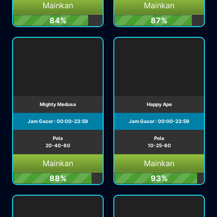
Mainkan
Mainkan
84%
87%
Mighty Medusa
Happy Ape
Jam Gacor : 00:00-23:59
Jam Gacor : 00:00-23:59
Pola
Pola
20-40-60
10-25-60
Mainkan
Mainkan
88%
93%